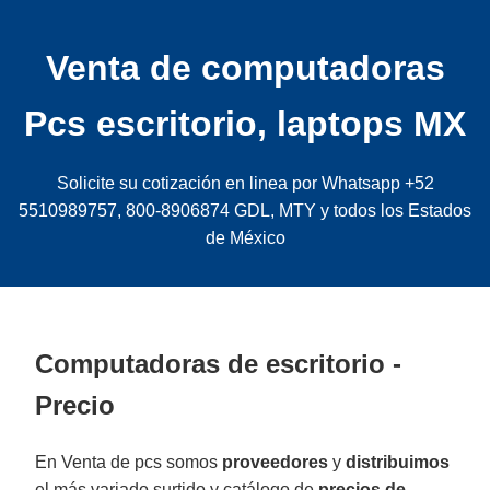
Venta de computadoras
Pcs escritorio, laptops MX
Solicite su cotización en linea por Whatsapp +52
5510989757, 800-8906874 GDL, MTY y todos los Estados
de México
Computadoras de escritorio -
Precio
En Venta de pcs somos
proveedores
y
distribuimos
el más variado surtido y catálogo de
precios de