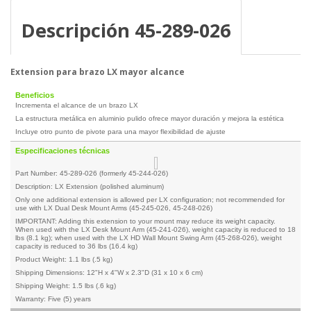
Descripción 45-289-026
Extension para brazo LX mayor alcance
Beneficios
Incrementa el alcance de un brazo LX
La estructura metálica en aluminio pulido ofrece mayor duración y mejora la estética
Incluye otro punto de pivote para una mayor flexibilidad de ajuste
Especificaciones técnicas
Part Number: 45-289-026 (formerly 45-244-026)
Description: LX Extension (polished aluminum)
Only one additional extension is allowed per LX configuration; not recommended for
use with LX Dual Desk Mount Arms (45-245-026, 45-248-026)
IMPORTANT: Adding this extension to your mount may reduce its weight capacity.
When used with the LX Desk Mount Arm (45-241-026), weight capacity is reduced to 18
lbs (8.1 kg); when used with the LX HD Wall Mount Swing Arm (45-268-026), weight
capacity is reduced to 36 lbs (16.4 kg)
Product Weight: 1.1 lbs (.5 kg)
Shipping Dimensions: 12"H x 4"W x 2.3"D (31 x 10 x 6 cm)
Shipping Weight: 1.5 lbs (.6 kg)
Warranty: Five (5) years