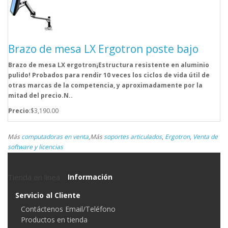
Brazo de mesa LX Ergotron poste bajo
Brazo de mesa LX ergotron¡Estructura resistente en aluminio
pulido! Probados para rendir 10 veces los ciclos de vida útil de
otras marcas de la competencia, y aproximadamente por la
mitad del precio.N..
Precio
:$3,190.00
Más
computadoras en venta
,
Más
soportes articulados
,
Ergotron
,
Venta de
software y licencias
Tienda en linea
Información
Servicio al Cliente
Contáctenos Email/Teléfono
Productos en tienda