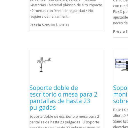
Carro pa
Giratorias • Material plástico de alto impacto
con rued
• 2 ruedas con freno de seguridad • No
Flex® pa
requiere de herramient..
ajustable
necesida
Precio
$289.00
$320.00
Precio
$
Soporte doble de
Sopor
escritorio o mesa para 2
moni
pantallas de hasta 23
sobre
pulgadas
Base LX d
alturaLX 
Soporte doble de escritorio o mesa para 2
Stand Es
pantallas de hasta 23 pulgadas El soporte
elevadas 
para dos pantallas de 23 pulgadas tiene un