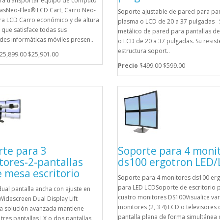
ra transportar equipo de computo
asNeo-Flex® LCD Cart, Carro Neo-
Soporte ajustable de pared para pan
ra LCD Carro económico y de altura
plasma o LCD de 20 a 37 pulgadas 
 que satisface todas sus
metálico de pared para pantallas d
des informáticas móviles presen..
o LCD de 20 a 37 pulgadas. Su resist
estructura soport..
25,899.00
$25,901.00
Precio
$499.00
$599.00
te para 3
Soporte para 4 moni
tores-2-pantallas
ds100 ergotron LED
 mesa escritorio
Soporte para 4 monitores ds100 er
para LED LCDSoporte de escritorio 
ual pantalla ancha con ajuste en
cuatro monitores DS100Visualice var
Widescreen Dual Display Lift
monitores (2, 3 4) LCD o televisores 
ta solución avanzada mantiene
pantalla plana de forma simultánea c
tres pantallas LX o dos pantallas