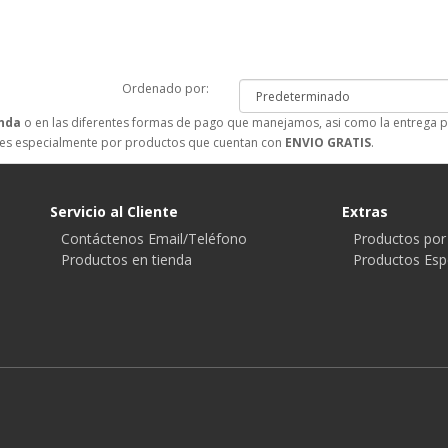
Ordenado por:
nda
o en las diferentes formas de pago que manejamos, asi como la entrega 
nes especialmente por productos que cuentan con
ENVIO GRATIS
.
Servicio al Cliente
Extras
Contáctenos Email/Teléfono
Productos por
Productos en tienda
Productos Esp