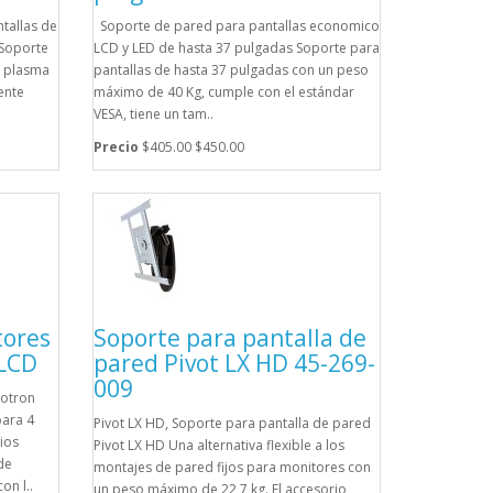
tallas de
Soporte de pared para pantallas economico
Soporte
LCD y LED de hasta 37 pulgadas Soporte para
e plasma
pantallas de hasta 37 pulgadas con un peso
ente
máximo de 40 Kg, cumple con el estándar
VESA, tiene un tam..
Precio
$405.00
$450.00
tores
Soporte para pantalla de
/LCD
pared Pivot LX HD 45-269-
009
gotron
para 4
Pivot LX HD, Soporte para pantalla de pared
ios
Pivot LX HD Una alternativa flexible a los
de
montajes de pared fijos para monitores con
on l..
un peso máximo de 22,7 kg. El accesorio