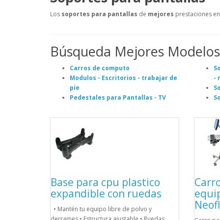
Los
soportes para pantallas
de
mejores
prestaciones en
Búsqueda Mejores Modelos
Carros de computo
So
Modulos - Escritorios - trabajar de
-
pie
S
Pedestales para Pantallas - TV
S
Base para cpu plastico
Carro
expandible con ruedas
equi
Neofl
• Mantén tu equipo libre de polvo y
derrames • Estructura ajustable • Ruedas