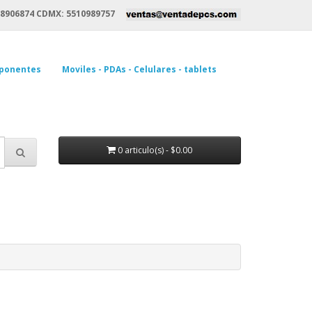
8906874 CDMX: 5510989757
ponentes
Moviles - PDAs - Celulares - tablets
0 articulo(s) - $0.00