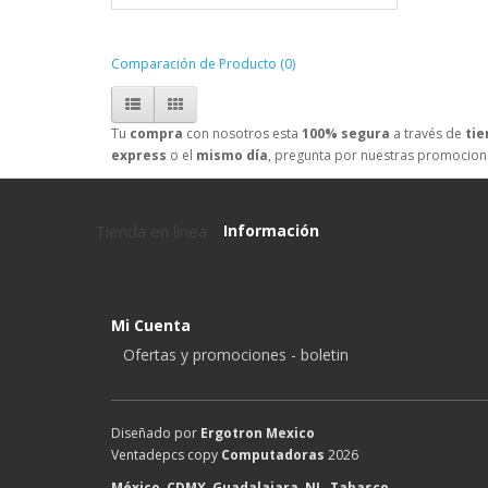
Comparación de Producto (0)
Tu
compra
con nosotros esta
100% segura
a través de
tie
express
o el
mismo día
, pregunta por nuestras promocio
Tienda en linea
Información
Mi Cuenta
Ofertas y promociones - boletin
Diseñado por
Ergotron Mexico
Ventadepcs copy
Computadoras
2026
México
,
CDMX
,
Guadalajara
,
NL
,
Tabasco