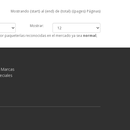
Mostrando {start} al {end} de {total} ({pages} Páginas)
Mostrar:
por paqueterías reconocidas en el mercado ya sea
normal
,
 Marcas
eciales