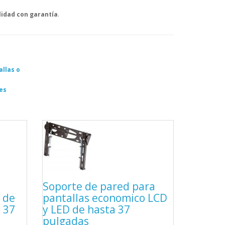
lidad
con garantía
.
allas o
es
Soporte de pared para
 de
pantallas economico LCD
 37
y LED de hasta 37
pulgadas