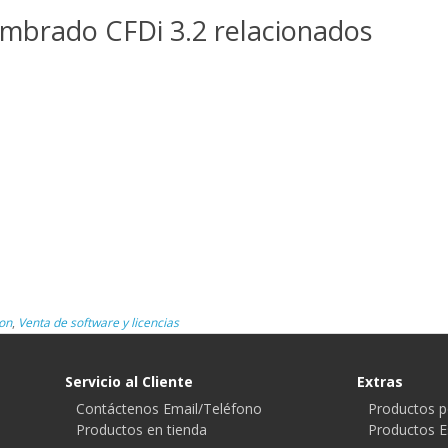
 Timbrado CFDi 3.2 relacionados
on
,
Venta de software y licencias
Servicio al Cliente
Extras
Contáctenos Email/Teléfono
Productos p
Productos en tienda
Productos E