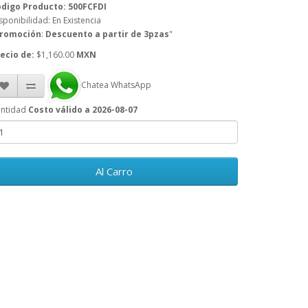
digo Producto: 500FCFDI
sponibilidad: En Existencia
romoción
:
Descuento a partir de 3pzas
"
ecio de:
$1,160.00
MXN
Chatea WhatsApp
ntidad
Costo válido a 2026-08-07
Al Carro