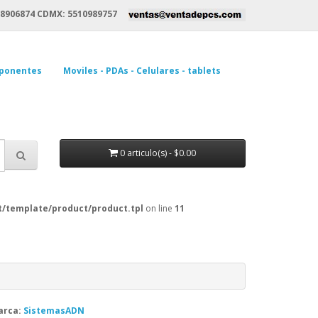
8906874 CDMX: 5510989757
ponentes
Moviles - PDAs - Celulares - tablets
0 articulo(s) - $0.00
/template/product/product.tpl
on line
11
arca:
SistemasADN