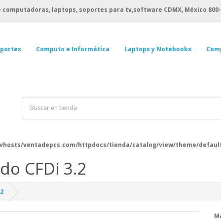
 computadoras, laptops, soportes para tv,software CDMX, México
800-
portes
Computo e Informática
Laptops y Notebooks
Com
vhosts/ventadepcs.com/httpdocs/tienda/catalog/view/theme/default
ado CFDi 3.2
.2
M