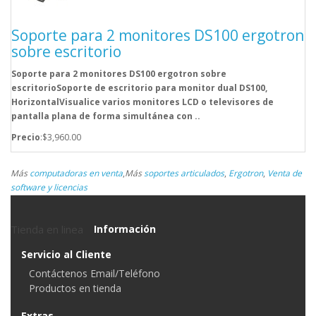
Soporte para 2 monitores DS100 ergotron
sobre escritorio
Soporte para 2 monitores DS100 ergotron sobre
escritorioSoporte de escritorio para monitor dual DS100,
HorizontalVisualice varios monitores LCD o televisores de
pantalla plana de forma simultánea con ..
Precio
:$3,960.00
Más
computadoras en venta
,
Más
soportes articulados
,
Ergotron
,
Venta de
software y licencias
Tienda en linea
Información
Servicio al Cliente
Contáctenos Email/Teléfono
Productos en tienda
Extras