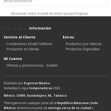
$4,350.00
$4,650.00
Mostrando {start} al {end} de {total} ({pages} Páginas)
Tienda en linea
Información
Servicio al Cliente
Extras
Contáctenos Email/Teléfono
Productos por Marcas
Productos en tienda
Productos Especiales
Mi Cuenta
Ofertas y promociones - boletin
Diseñado por
Ergotron Mexico
Ventadepcs copy
Computadoras
2026
México
,
CDMX
,
Guadalajara
,
NL
,
Tabasco
*Entregamos en cualquier parte de la
República Mexicana
(
todo
México
), tenemos un punto de
entrega cerca de tu ciudad
o