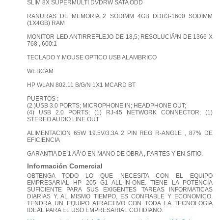
SLIM 8X SUPERMULTI DVDRW SATA ODD
RANURAS DE MEMORIA 2 SODIMM 4GB DDR3-1600 SODIMM
(1X4GB) RAM
MONITOR LED ANTIRREFLEJO DE 18,5; RESOLUCIÃ³N DE 1366 X
768 , 600:1
TECLADO Y MOUSE OPTICO USB ALAMBRICO
WEBCAM
HP WLAN 802.11 B/G/N 1X1 MCARD BT
PUERTOS :
(2 )USB 3.0 PORTS; MICROPHONE IN; HEADPHONE OUT;
(4) USB 2.0 PORTS; (1) RJ-45 NETWORK CONNECTOR; (1)
STEREO AUDIO LINE OUT
ALIMENTACION 65W 19.5V/3.3A 2 PIN REG R-ANGLE , 87% DE
EFICIENCIA
GARANTIA DE 1 AÃ‘O EN MANO DE OBRA , PARTES Y EN SITIO.
Información Comercial
OBTENGA TODO LO QUE NECESITA CON EL EQUIPO
EMPRESARIAL HP 205 G1 ALL-IN-ONE. TIENE LA POTENCIA
SUFICIENTE PARA SUS EXIGENTES TAREAS INFORMATICAS
DIARIAS Y, AL MISMO TIEMPO, ES CONFIABLE Y ECONOMICO.
TENDRA UN EQUIPO ATRACTIVO CON TODA LA TECNOLOGIA
IDEAL PARA EL USO EMPRESARIAL COTIDIANO.