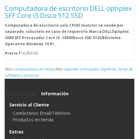
Computadora de escritorio DELL optiplex
SFF Core i5 Disco 512 SSD
Computadora de escritorio solo CPUEl monitor se vende por
separado, solicitelo en caso de requerirlo.Marca DELLOptiplex
3080 SFF Procesador Core i5 -10500Disco SSD 512GBSistema
Operativo Windows 10 Pr..
Precio
:$16,959.00
Más
computadoras en venta
,
Más
soportes articulados
,
Ergotron
,
Venta de
software y licencias
Tienda en linea
Información
Servicio al Cliente
Contáctenos Email/Teléfono
Productos en tienda
Extras