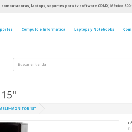
 computadoras, laptops, soportes para tv,software CDMX, México
800-
portes
Computo e Informática
Laptops y Notebooks
Com
15"
MBLE+MONITOR 15"
C
Di