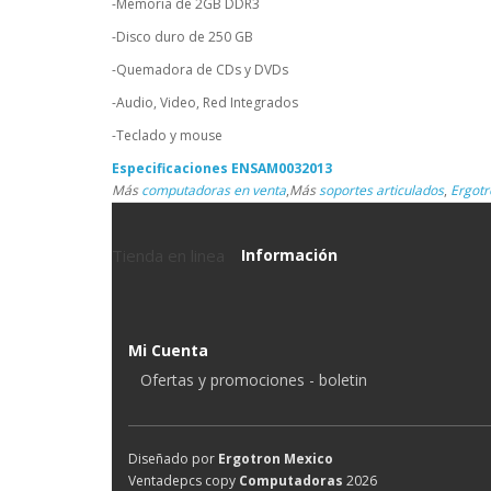
-Memoria de 2GB DDR3
-Disco duro de 250 GB
-Quemadora de CDs y DVDs
-Audio, Video, Red Integrados
-Teclado y mouse
Especificaciones ENSAM0032013
Más
computadoras en venta
,
Más
soportes articulados
,
Ergotr
Tienda en linea
Información
Mi Cuenta
Ofertas y promociones - boletin
Diseñado por
Ergotron Mexico
Ventadepcs copy
Computadoras
2026