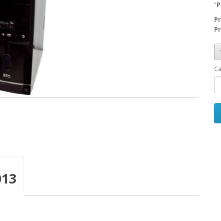
"
P
Pr
Pr
Ca
013