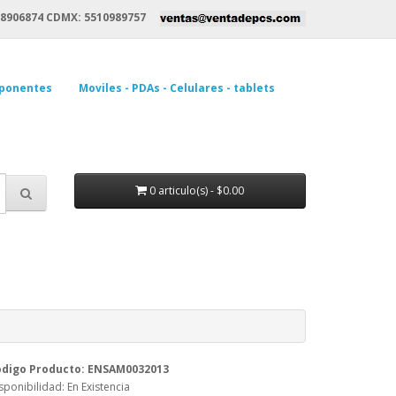
8906874 CDMX: 5510989757
ponentes
Moviles - PDAs - Celulares - tablets
0 articulo(s) - $0.00
ódigo Producto: ENSAM0032013
sponibilidad: En Existencia