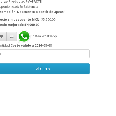
digo Producto: PV+FACTE
sponibilidad: En Existencia
romoción
:
Descuento a partir de 3pzas
"
ecio sin descuento MXN:
$5,500.00
ecio mejorado:$4,900.00
Chatea WhatsApp
ntidad
Costo válido a 2026-08-08
Al Carro