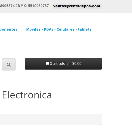
8906874 CDMX: 5510989757
ponentes
Moviles - PDAs - Celulares - tablets
0 articulo(s) - $0.00
Electronica