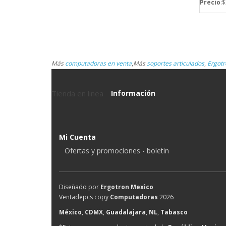
Precio
:
Más
computadoras en venta
,
Más
soportes articulados
,
Ergotr
Tienda en linea
Información
Mi Cuenta
Ofertas y promociones - boletin
Diseñado por
Ergotron Mexico
Ventadepcs copy
Computadoras
2026
México
,
CDMX
,
Guadalajara
,
NL
,
Tabasco