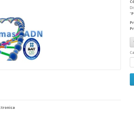
Có
Di
"
P
Pr
Pr
Ca
ctronica