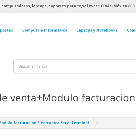
 computadoras, laptops, soportes para tv,software CDMX, México
800-
portes
Computo e Informática
Laptops y Notebooks
Com
 venta+Modulo facturacion 
odulo facturacion Electronica Serv+Terminal