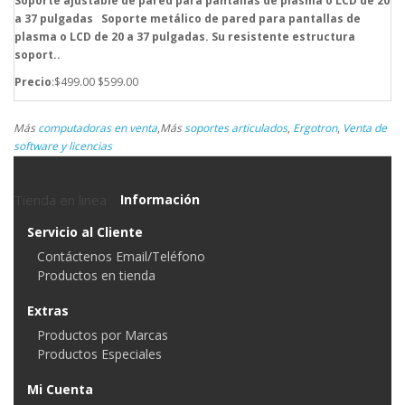
Soporte ajustable de pared para pantallas de plasma o LCD de 20
a 37 pulgadas Soporte metálico de pared para pantallas de
plasma o LCD de 20 a 37 pulgadas. Su resistente estructura
soport..
Precio
:$499.00
$599.00
Más
computadoras en venta
,
Más
soportes articulados
,
Ergotron
,
Venta de
software y licencias
Tienda en linea
Información
Servicio al Cliente
Contáctenos Email/Teléfono
Productos en tienda
Extras
Productos por Marcas
Productos Especiales
Mi Cuenta