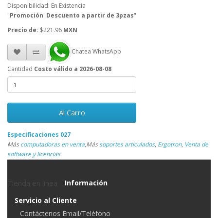
Disponibilidad: En Existencia
"
Promoción
:
Descuento a partir de 3pzas
"
Precio de:
$221.96
MXN
Chatea WhatsApp
Cantidad
Costo válido a 2026-08-08
Al Carro
Especificaciones 027
Más
computadoras en venta
,
Más
soportes articulados
,
Ergotron
,
Venta de
software y licencias
Tienda en linea
Información
Servicio al Cliente
Contáctenos Email/Teléfono