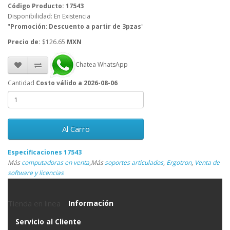
Código Producto: 17543
Disponibilidad: En Existencia
"
Promoción
:
Descuento a partir de 3pzas
"
Precio de:
$126.65
MXN
Chatea WhatsApp
Cantidad
Costo válido a 2026-08-06
Al Carro
Especificaciones 17543
Más
computadoras en venta
,
Más
soportes articulados
,
Ergotron
,
Venta de
software y licencias
Tienda en linea
Información
Servicio al Cliente