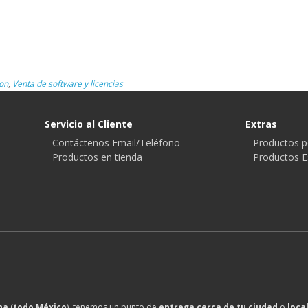
on
,
Venta de software y licencias
Servicio al Cliente
Extras
Contáctenos Email/Teléfono
Productos p
Productos en tienda
Productos E
na
(
todo México
), tenemos un punto de
entrega cerca de tu ciudad
o
loca