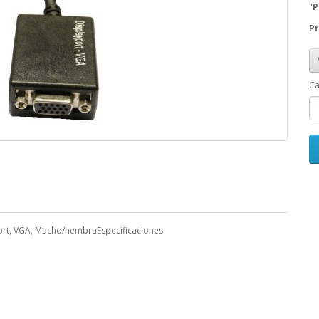
"
P
Pr
Ca
rt, VGA, Macho/hembraEspecificaciones: