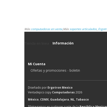
Más
computadoras en venta
,
Más
soportes articulados
,
Ergotr
Tienda en linea
Información
Mi Cuenta
Ofertas y promociones - boletin
Diseñado por
Ergotron Mexico
Ventadepcs copy
Computadoras
2026
México
,
CDMX
,
Guadalajara
,
NL
,
Tabasco
*Entregamos en cualquier parte de la
República Mexica