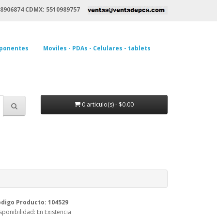
8906874 CDMX: 5510989757
ponentes
Moviles - PDAs - Celulares - tablets
0 articulo(s) - $0.00
digo Producto: 104529
sponibilidad: En Existencia