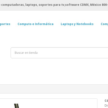
 computadoras, laptops, soportes para tv,software CDMX, México
800-
portes
Computo e Informática
Laptops y Notebooks
Com
Có
Di