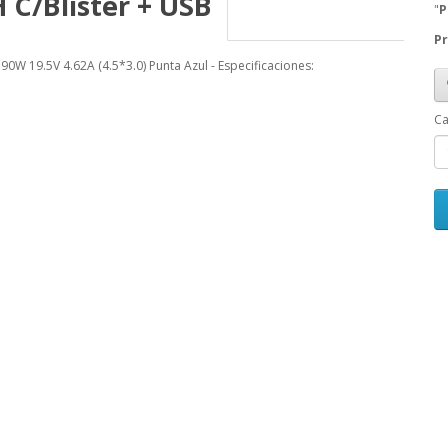
 C/Blister + USB
"
P
Pr
 19.5V 4.62A (4.5*3.0) Punta Azul - Especificaciones:
Ca