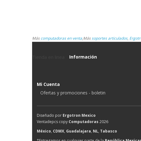
Más
computadoras en venta
,
Más
soportes articulados
,
Ergotr
Tienda en linea
Información
Mi Cuenta
Ofertas y promociones - boletin
Diseñado por
Ergotron Mexico
Ventadepcs copy
Computadoras
2026
México
,
CDMX
,
Guadalajara
,
NL
,
Tabasco
*Entregamos en cualquier parte de la
República Mexica