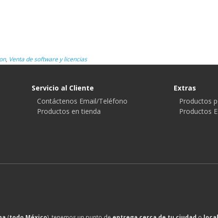
on
,
Venta de software y licencias
Servicio al Cliente
Extras
Contáctenos Email/Teléfono
Productos p
Productos en tienda
Productos E
na
(
todo México
), tenemos un punto de
entrega cerca de tu ciudad
o
loca