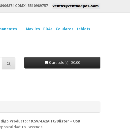
8906874 CDMX: 5510989757
ponentes
Moviles - PDAs - Celulares - tablets
0 articulo(s) - $0.00
digo Producto: 19.5V/4.62AH C/Blister + USB
sponibilidad: En Existencia