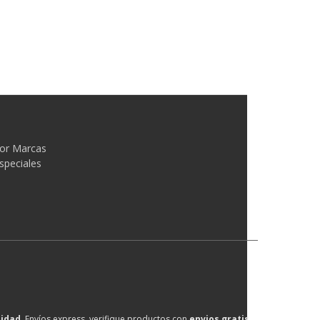
or Marcas
speciales
lidad
, Envíos express, verifique productos con
envios gratis
.