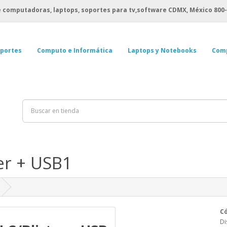
 computadoras, laptops, soportes para tv,software CDMX, México
800-
portes
Computo e Informática
Laptops y Notebooks
Com
er + USB1
Có
Di