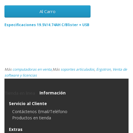
Al Carro
Especificaciones 19.5V/4.74AH C/Blister + USB
Más
computadoras en venta
,
Más
soportes articulados
,
Ergotron
,
Venta de
software y licencias
Tienda en linea
Información
Servicio al Cliente
Contáctenos Email/Teléfono
Productos en tienda
Extras