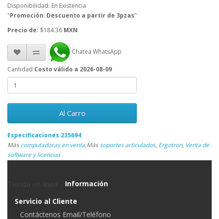
Disponibilidad: En Existencia
"
Promoción
:
Descuento a partir de 3pzas
"
Precio de:
$184.36
MXN
Chatea WhatsApp
Cantidad
Costo válido a 2026-08-09
Al Carro
Especificaciones 235694
Más
computadoras en venta
,
Más
soportes articulados
,
Ergotron
,
Venta de
software y licencias
Tienda en linea
Información
Servicio al Cliente
Contáctenos Email/Teléfono