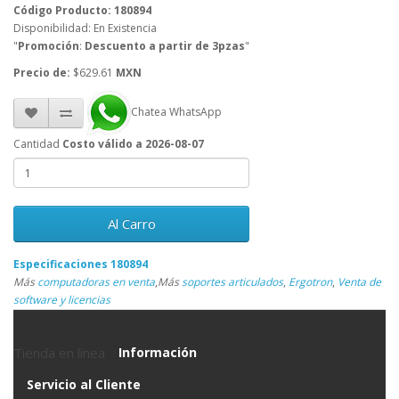
Código Producto: 180894
Disponibilidad: En Existencia
"
Promoción
:
Descuento a partir de 3pzas
"
Precio de:
$629.61
MXN
Chatea WhatsApp
Cantidad
Costo válido a 2026-08-07
Al Carro
Especificaciones 180894
Más
computadoras en venta
,
Más
soportes articulados
,
Ergotron
,
Venta de
software y licencias
Tienda en linea
Información
Servicio al Cliente