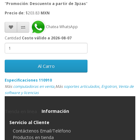
"
Promoción
:
Descuento a partir de 3pzas
"
Precio de:
$203.83
MXN
Chatea WhatsApp
Cantidad
Costo válido a 2026-08-07
Al Carro
Especificaciones 110910
Más
computadoras en venta
,
Más
soportes articulados
,
Ergotron
,
Venta de
software y licencias
Tienda en linea
Información
Servicio al Cliente
Contáctenos Email/Teléfono
Productos en tienda