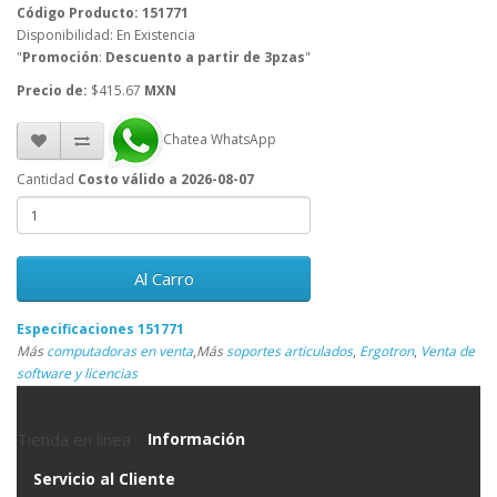
Código Producto: 151771
Disponibilidad: En Existencia
"
Promoción
:
Descuento a partir de 3pzas
"
Precio de:
$415.67
MXN
Chatea WhatsApp
Cantidad
Costo válido a 2026-08-07
Al Carro
Especificaciones 151771
Más
computadoras en venta
,
Más
soportes articulados
,
Ergotron
,
Venta de
software y licencias
Tienda en linea
Información
Servicio al Cliente