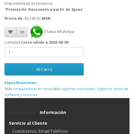
Disponibilidad: En Existencia
"
Promoción
:
Descuento a partir de 3pzas
"
Precio de:
$3,760.92
MXN
Chatea WhatsApp
Cantidad
Costo válido a 2026-08-09
Al Carro
Especificaciones -
Más
computadoras en venta
,
Más
soportes articulados
,
Ergotron
,
Venta de
software y licencias
Tienda en linea
Información
Servicio al Cliente
Contáctenos Email/Teléfono