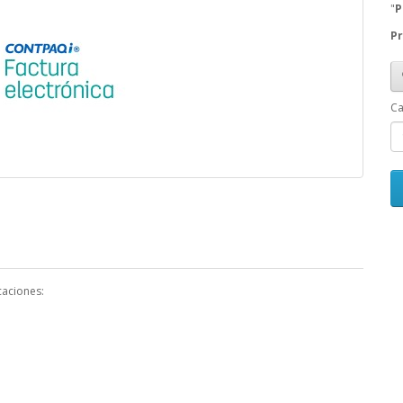
"
P
Pr
Ca
caciones: