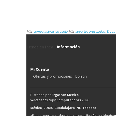
Más
computadoras en venta
,
Más
soportes articulados
,
Ergotr
Tienda en linea
Información
Mi Cuenta
Ofertas y promociones - boletin
Diseñado por
Ergotron Mexico
Ventadepcs copy
Computadoras
2026
México
,
CDMX
,
Guadalajara
,
NL
,
Tabasco
*Entregamos en cualquier parte de la
República Mexica