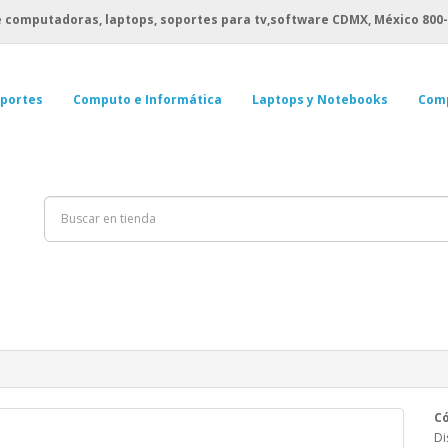
 computadoras, laptops, soportes para tv,software CDMX, México
800-
portes
Computo e Informática
Laptops y Notebooks
Com
Có
Di