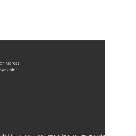
or Marcas
speciales
lidad
, Envíos express, verifique productos con
envios gratis
.