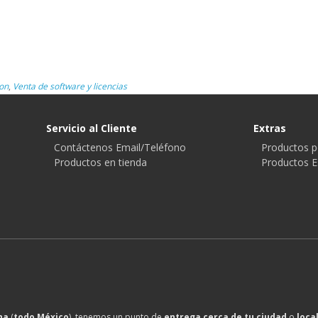
on
,
Venta de software y licencias
Servicio al Cliente
Extras
Contáctenos Email/Teléfono
Productos p
Productos en tienda
Productos E
na
(
todo México
), tenemos un punto de
entrega cerca de tu ciudad
o
loca