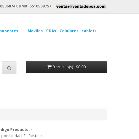
8906874 CDMX: 5510989757
ponentes
Moviles - PDAs - Celulares - tablets
0 articulo(s) - $0.00
digo Producto: -
sponibilidad: En Existencia