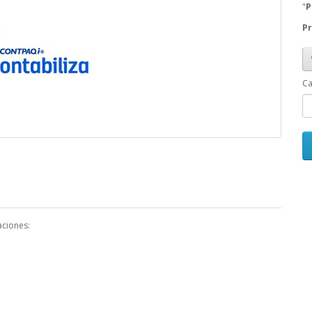
"
P
Pr
Ca
aciones: