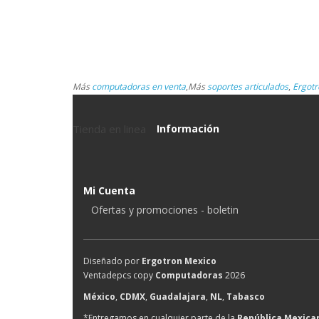
Más
computadoras en venta
,
Más
soportes articulados
,
Ergotr
Tienda en linea
Información
Mi Cuenta
Ofertas y promociones - boletin
Diseñado por
Ergotron Mexico
Ventadepcs copy
Computadoras
2026
México
,
CDMX
,
Guadalajara
,
NL
,
Tabasco
*Entregamos en cualquier parte de la
República Mexica