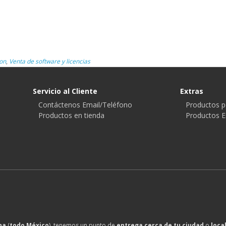
on
,
Venta de software y licencias
Servicio al Cliente
Extras
Contáctenos Email/Teléfono
Productos p
Productos en tienda
Productos E
na
(
todo México
), tenemos un punto de
entrega cerca de tu ciudad
o
loca