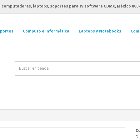
 computadoras, laptops, soportes para tv,software CDMX, México
800-
portes
Computo e Informática
Laptops y Notebooks
Com
Có
Di