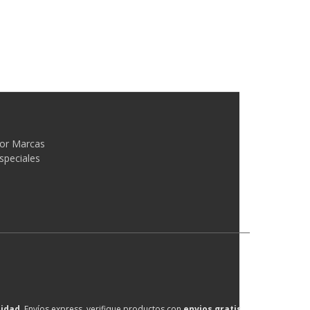
or Marcas
speciales
lidad
, Envíos express, verifique productos con
envios gratis
.