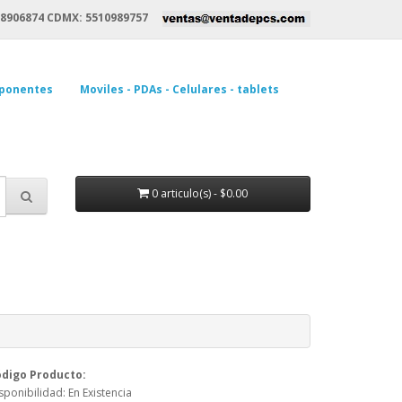
8906874 CDMX: 5510989757
ponentes
Moviles - PDAs - Celulares - tablets
0 articulo(s) - $0.00
digo Producto:
sponibilidad: En Existencia