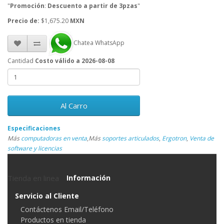
"
Promoción
:
Descuento a partir de 3pzas
"
Precio de:
$1,675.20
MXN
Chatea WhatsApp
Cantidad
Costo válido a 2026-08-08
Al Carro
Especificaciones
Más
computadoras en venta
,
Más
soportes articulados
,
Ergotron
,
Venta de
software y licencias
Tienda en linea
Información
Servicio al Cliente
Contáctenos Email/Teléfono
Productos en tienda