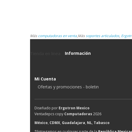
Más
computadoras en venta
,
Más
soportes articulados
,
Ergotr
Tienda en linea
Información
Mi Cuenta
Ofertas y promociones - boletin
Diseñado por
Ergotron Mexico
Ventadepcs copy
Computadoras
2026
México
,
CDMX
,
Guadalajara
,
NL
,
Tabasco
*Entregamos en cualquier parte de la
República Mexica