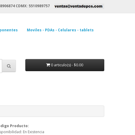
8906874 CDMX: 5510989757
ponentes
Moviles - PDAs - Celulares - tablets
0 articulo(s) - $0.00
digo Producto:
sponibilidad: En Existencia