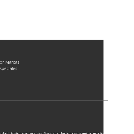
or Marcas
speciales
lidad
, Envíos express, verifique productos con
envios gratis
.