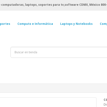
 computadoras, laptops, soportes para tv,software CDMX, México
800-
portes
Computo e Informática
Laptops y Notebooks
Com
Có
Di