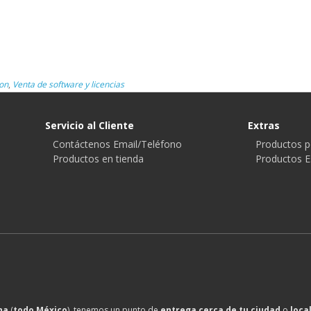
on
,
Venta de software y licencias
Servicio al Cliente
Extras
Contáctenos Email/Teléfono
Productos p
Productos en tienda
Productos E
na
(
todo México
), tenemos un punto de
entrega cerca de tu ciudad
o
loca