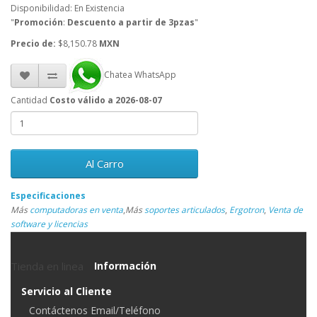
Disponibilidad: En Existencia
"
Promoción
:
Descuento a partir de 3pzas
"
Precio de:
$8,150.78
MXN
Chatea WhatsApp
Cantidad
Costo válido a 2026-08-07
Al Carro
Especificaciones
Más
computadoras en venta
,
Más
soportes articulados
,
Ergotron
,
Venta de
software y licencias
Tienda en linea
Información
Servicio al Cliente
Contáctenos Email/Teléfono