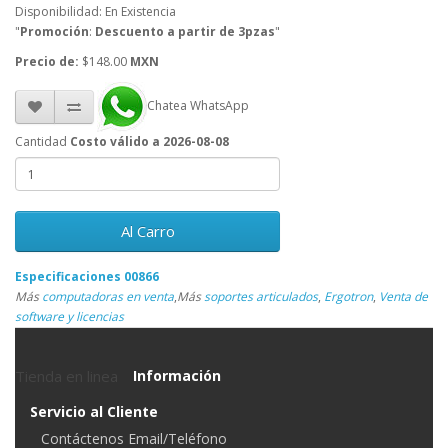
Disponibilidad: En Existencia
"
Promoción
:
Descuento a partir de 3pzas
"
Precio de:
$148.00
MXN
Chatea WhatsApp
Cantidad
Costo válido a 2026-08-08
Al Carro
Especificaciones 00866
Más
computadoras en venta
,
Más
soportes articulados
,
Ergotron
,
Venta de
software y licencias
Tienda en linea
Información
Servicio al Cliente
Contáctenos Email/Teléfono