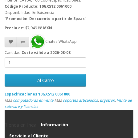
Interior, CAT6A, 100 CobreEspecificaciones:
Código Producto: 10GXS12 0061000
Disponibilidad: En Existencia
"
Promoción
:
Descuento a partir de 3pzas
"
Precio de:
$7,949.88
MXN
Chatea WhatsApp
Cantidad
Costo válido a 2026-08-08
Al Carro
Especificaciones 10GXS12 0061000
Más
computadoras en venta
,
Más
soportes articulados
,
Ergotron
,
Venta de
software y licencias
Tienda en linea
Información
Servicio al Cliente