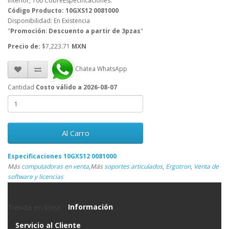
Interior, 100 CobreEspecificaciones:
Código Producto: 10GXS12 0081000
Disponibilidad: En Existencia
"
Promoción
:
Descuento a partir de 3pzas
"
Precio de:
$7,223.71
MXN
Chatea WhatsApp
Cantidad
Costo válido a 2026-08-07
Al Carro
Especificaciones 10GXS12 0081000
Más
computadoras en venta
,
Más
soportes articulados
,
Ergotron
,
Venta de
software y licencias
Tienda en linea
Información
Servicio al Cliente