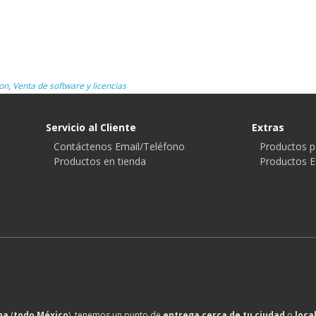
on
,
Venta de software y licencias
Servicio al Cliente
Extras
Contáctenos Email/Teléfono
Productos p
Productos en tienda
Productos E
na
(
todo México
), tenemos un punto de
entrega cerca de tu ciudad
o
loca