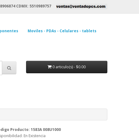
8906874 CDMX: 5510989757
ponentes
Moviles - PDAs - Celulares - tablets
0 articulo(s) - $0.00
digo Producto: 1583A 008U1000
sponibilidad: En Existencia