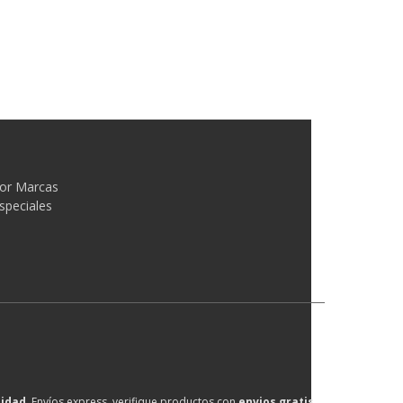
or Marcas
speciales
lidad
, Envíos express, verifique productos con
envios gratis
.