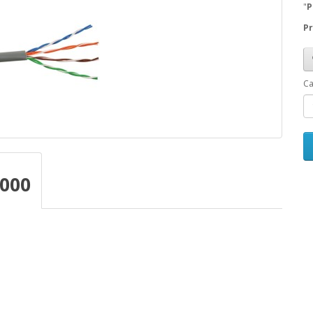
"
P
Pr
Ca
1000