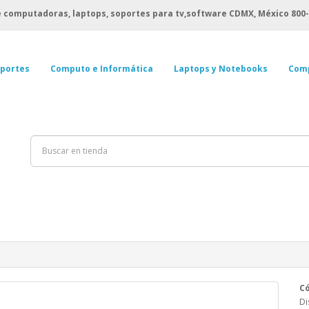
 computadoras, laptops, soportes para tv,software CDMX, México
800-
portes
Computo e Informática
Laptops y Notebooks
Com
Có
Di