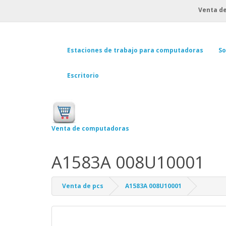
Venta de
Estaciones de trabajo para computadoras
So
Escritorio
Venta de computadoras
A1583A 008U10001
Venta de pcs
A1583A 008U10001