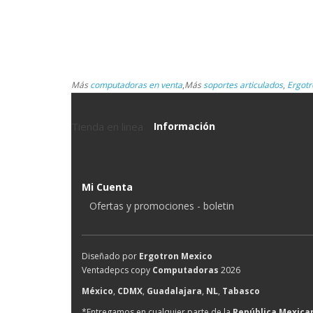
Más
computadoras en venta
,
Más
soportes articulados
,
Ergotr
Tienda en linea
Información
Mi Cuenta
Ofertas y promociones - boletin
Diseñado por
Ergotron Mexico
Ventadepcs copy
Computadoras
2026
México
,
CDMX
,
Guadalajara
,
NL
,
Tabasco
*Entregamos en cualquier parte de la
República Mexica