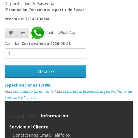
Disponibilidad: En Existencia
"
Promoción
:
Descuento a partir de 3pzas
"
Precio de:
$734.90
MXN
Chatea WhatsApp
Cantidad
Costo válido a 2026-08-08
Al Carro
Especificaciones 181005
Más
computadoras en venta
,
Más
soportes articulados
,
Ergotron
,
Venta de
software y licencias
Tienda en linea
Información
Servicio al Cliente
Contáctenos Email/Teléfono