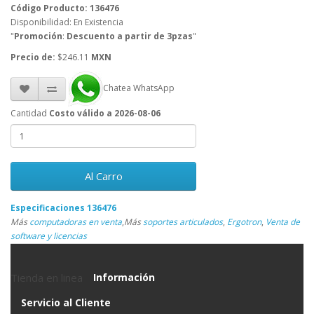
Código Producto: 136476
Disponibilidad: En Existencia
"
Promoción
:
Descuento a partir de 3pzas
"
Precio de:
$246.11
MXN
Chatea WhatsApp
Cantidad
Costo válido a 2026-08-06
Al Carro
Especificaciones 136476
Más
computadoras en venta
,
Más
soportes articulados
,
Ergotron
,
Venta de
software y licencias
Tienda en linea
Información
Servicio al Cliente