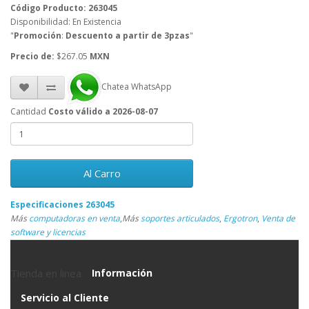
Código Producto: 263045
Disponibilidad: En Existencia
"
Promoción
:
Descuento a partir de 3pzas
"
Precio de:
$267.05
MXN
Chatea WhatsApp
Cantidad
Costo válido a 2026-08-07
Al Carro
Especificaciones 263045
Más
computadoras en venta
,
Más
soportes articulados
,
Ergotron
,
Venta de
software y licencias
Tienda en linea
Información
Servicio al Cliente