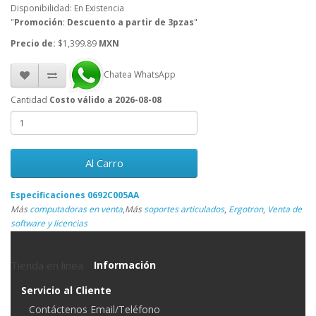
Disponibilidad: En Existencia
"
Promoción
:
Descuento a partir de 3pzas
"
Precio de:
$1,399.89
MXN
Chatea WhatsApp
Cantidad
Costo válido a 2026-08-08
Al Carro
Especificaciones 0692C005AA
Más
computadoras en venta
,
Más
soportes articulados
,
Ergotron
,
Venta de
software y licencias
Tienda en linea
Información
Servicio al Cliente
Contáctenos Email/Teléfono