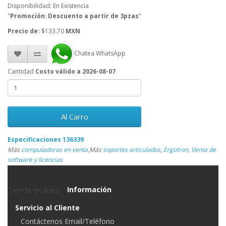
Disponibilidad: En Existencia
"
Promoción
:
Descuento a partir de 3pzas
"
Precio de:
$133.70
MXN
Chatea WhatsApp
Cantidad
Costo válido a 2026-08-07
Al Carro
Especificaciones 136339
Más
computadoras en venta
,
Más
soportes articulados
,
Ergotron
,
Venta de
software y licencias
Tienda en linea
Información
Servicio al Cliente
Contáctenos Email/Teléfono