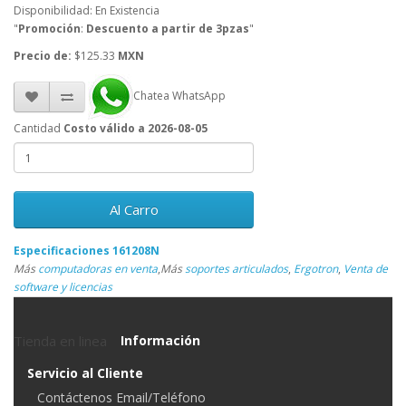
Disponibilidad: En Existencia
"
Promoción
:
Descuento a partir de 3pzas
"
Precio de:
$125.33
MXN
Chatea WhatsApp
Cantidad
Costo válido a 2026-08-05
Al Carro
Especificaciones 161208N
Más
computadoras en venta
,
Más
soportes articulados
,
Ergotron
,
Venta de
software y licencias
Tienda en linea
Información
Servicio al Cliente
Contáctenos Email/Teléfono