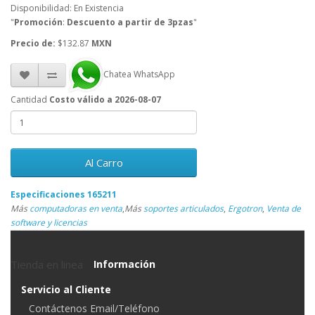
Disponibilidad: En Existencia
"
Promoción
:
Descuento a partir de 3pzas
"
Precio de:
$132.87
MXN
Chatea WhatsApp
Cantidad
Costo válido a 2026-08-07
Al Carro
Especificaciones 165211
Más
computadoras en venta
,
Más
soportes articulados
,
Ergotron
,
Venta de
software y licencias
Tienda en linea
Información
Servicio al Cliente
Contáctenos Email/Teléfono