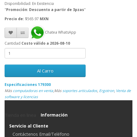
Disponibilidad: En Existencia
"
Promoción
:
Descuento a partir de 3pzas
"
Precio de:
$565.97
MXN
Chatea WhatsApp
Cantidad
Costo válido a 2026-08-10
Al Carro
Especificaciones 179300
Más
computadoras en venta
,
Más
soportes articulados
,
Ergotron
,
Venta de
software y licencias
Tienda en linea
Información
Servicio al Cliente
Contáctenos Email/Teléfono