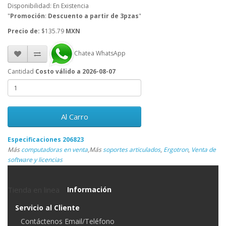
Disponibilidad: En Existencia
"
Promoción
:
Descuento a partir de 3pzas
"
Precio de:
$135.79
MXN
Chatea WhatsApp
Cantidad
Costo válido a 2026-08-07
Al Carro
Especificaciones 206823
Más
computadoras en venta
,
Más
soportes articulados
,
Ergotron
,
Venta de
software y licencias
Tienda en linea
Información
Servicio al Cliente
Contáctenos Email/Teléfono