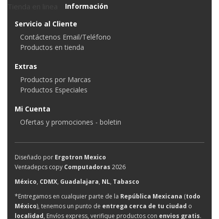
Tienda en linea
Información
Servicio al Cliente
Contáctenos Email/Teléfono
Productos en tienda
Extras
Productos por Marcas
Productos Especiales
Mi Cuenta
Ofertas y promociones - boletin
Diseñado por
Ergotron Mexico
Ventadepcs copy
Computadoras
2026
México
,
CDMX
,
Guadalajara
,
NL
,
Tabasco
*Entregamos en cualquier parte de la
República Mexicana
(
todo
México
), tenemos un punto de
entrega cerca de tu ciudad
o
localidad
, Envíos express, verifique productos con
envios gratis
.