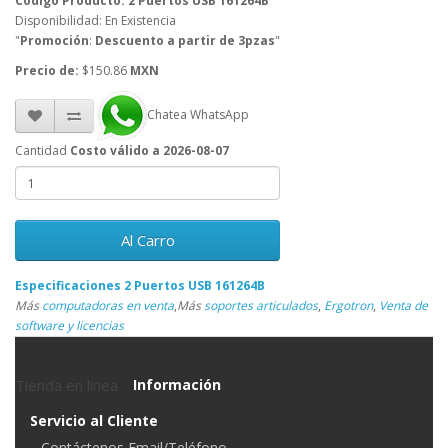
Código Producto: 2 Puertos USB 161264B
Disponibilidad: En Existencia
"
Promoción
:
Descuento a partir de 3pzas
"
Precio de:
$150.86
MXN
Chatea WhatsApp
Cantidad
Costo válido a 2026-08-07
Al Carro
Especificaciones 2 Puertos USB 161264B
Más
computadoras en venta
,
Más
soportes articulados
,
Ergotron
,
Venta de
software y licencias
Tienda en linea
Información
Servicio al Cliente
Contáctenos Email/Teléfono