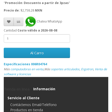
"
Promoción
:
Descuento a partir de 3pzas
"
Precio de:
$2,758.28
MXN
Chatea WhatsApp
Cantidad
Costo válido a 2026-08-08
Al Carro
Especificaciones 006R04764
Más
computadoras en venta
,
Más
soportes articulados
,
Ergotron
,
Venta de
software y licencias
Tienda en linea
Información
Servicio al Cliente
Contáctenos Email/Teléfono
Productos en tienda