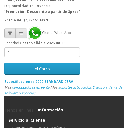
Código Producto: 2000 STANDARD CERA
Disponibilidad: En Existencia
"
Promoción
:
Descuento a partir de 3pzas
"
Precio de:
$4,297.91
MXN
Chatea WhatsApp
Cantidad
Costo válido a 2026-08-09
Al Carro
Especificaciones 2000 STANDARD CERA
Más
computadoras en venta
,
Más
soportes articulados
,
Ergotron
,
Venta de
software y licencias
Tienda en linea
Información
Servicio al Cliente
Contáctenos Email/Teléfono