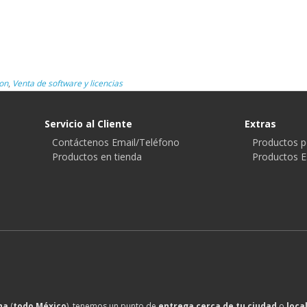
on
,
Venta de software y licencias
Servicio al Cliente
Extras
Contáctenos Email/Teléfono
Productos p
Productos en tienda
Productos E
na
(
todo México
), tenemos un punto de
entrega cerca de tu ciudad
o
loca