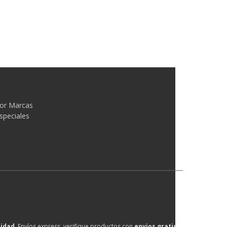
or Marcas
speciales
lidad
, Envíos express, verifique productos con
envios gratis
.