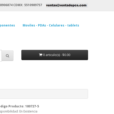
8906874 CDMX: 5510989757
ponentes
Moviles - PDAs - Celulares - tablets
0 articulo(s) - $0.00
digo Producto: 180727-5
sponibilidad: En Existencia