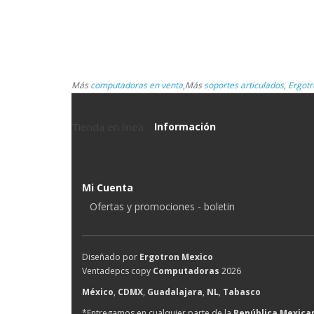
Más
computadoras en venta
,
Más
soportes articulados
,
Ergotr
Tienda en linea
Información
Mi Cuenta
Ofertas y promociones - boletin
Diseñado por
Ergotron Mexico
Ventadepcs copy
Computadoras
2026
México
,
CDMX
,
Guadalajara
,
NL
,
Tabasco
*Entregamos en cualquier parte de la
República Mexica