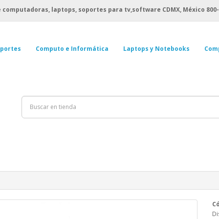
 computadoras, laptops, soportes para tv,software CDMX, México
800-
portes
Computo e Informática
Laptops y Notebooks
Com
Có
Di