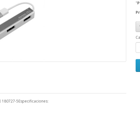
"
P
Pr
Ca
 180727-5Especificaciones: