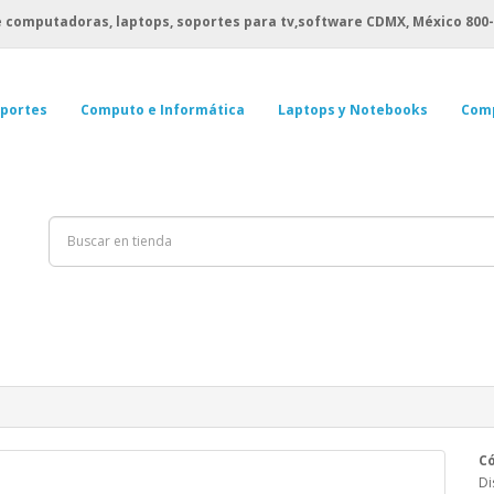
 computadoras, laptops, soportes para tv,software CDMX, México
800-
portes
Computo e Informática
Laptops y Notebooks
Com
Có
Di