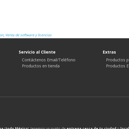
on
,
Venta de software y licencias
Servicio al Cliente
Extras
Contáctenos Email/Teléfono
Productos p
Productos en tienda
Productos E
na
(
todo México
), tenemos un punto de
entrega cerca de tu ciudad
o
loca