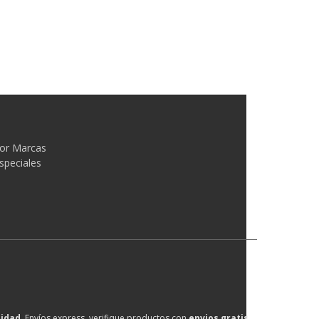
or Marcas
speciales
lidad
, Envíos express, verifique productos con
envios gratis
.