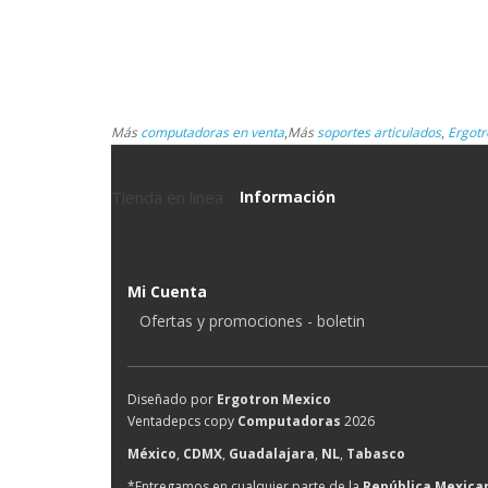
Más
computadoras en venta
,
Más
soportes articulados
,
Ergotr
Tienda en linea
Información
Mi Cuenta
Ofertas y promociones - boletin
Diseñado por
Ergotron Mexico
Ventadepcs copy
Computadoras
2026
México
,
CDMX
,
Guadalajara
,
NL
,
Tabasco
*Entregamos en cualquier parte de la
República Mexica