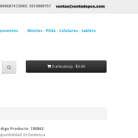
8906874 CDMX: 5510989757
ponentes
Moviles - PDAs - Celulares - tablets
0 articulo(s) - $0.00
digo Producto: 180863
sponibilidad: En Existencia