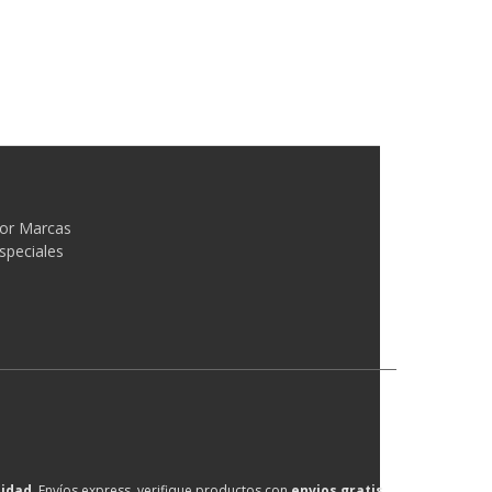
or Marcas
speciales
lidad
, Envíos express, verifique productos con
envios gratis
.