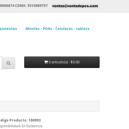
8906874 CDMX: 5510989757
ponentes
Moviles - PDAs - Celulares - tablets
0 articulo(s) - $0.00
digo Producto: 180993
sponibilidad: En Existencia