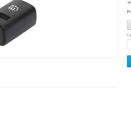
"
P
Pr
Ca