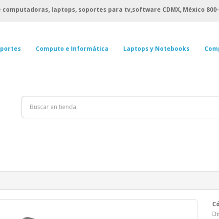
 computadoras, laptops, soportes para tv,software CDMX, México
800-
portes
Computo e Informática
Laptops y Notebooks
Com
Có
Di