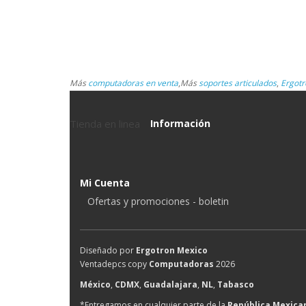
Más
computadoras en venta
,
Más
soportes articulados
,
Ergotr
Tienda en linea
Información
Mi Cuenta
Ofertas y promociones - boletin
Diseñado por
Ergotron Mexico
Ventadepcs copy
Computadoras
2026
México
,
CDMX
,
Guadalajara
,
NL
,
Tabasco
*Entregamos en cualquier parte de la
República Mexica