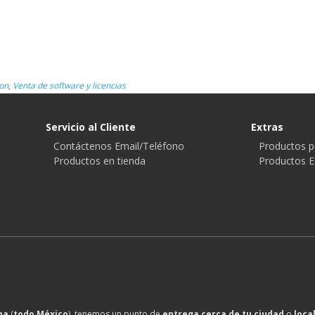
on
,
Venta de software y licencias
Servicio al Cliente
Extras
Contáctenos Email/Teléfono
Productos p
Productos en tienda
Productos E
na
(
todo México
), tenemos un punto de
entrega cerca de tu ciudad
o
loca