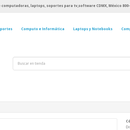
 computadoras, laptops, soportes para tv,software CDMX, México
800-
portes
Computo e Informática
Laptops y Notebooks
Com
Có
Di