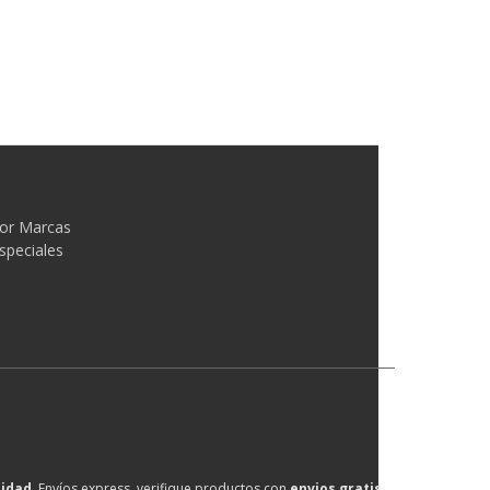
or Marcas
speciales
lidad
, Envíos express, verifique productos con
envios gratis
.