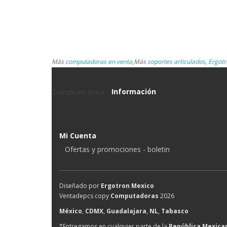
Más
computadoras en venta
,
Más
soportes articulados
,
Ergotr
Tienda en linea
Información
Mi Cuenta
Ofertas y promociones - boletin
Diseñado por
Ergotron Mexico
Ventadepcs copy
Computadoras
2026
México
,
CDMX
,
Guadalajara
,
NL
,
Tabasco
*Entregamos en cualquier parte de la
República Mexica