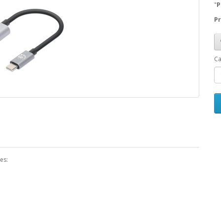
"
P
Pr
Ca
es: