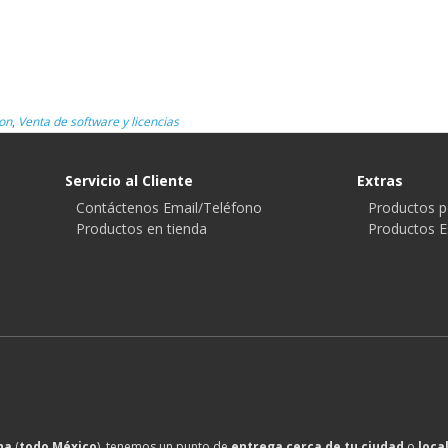
on
,
Venta de software y licencias
Servicio al Cliente
Extras
Contáctenos Email/Teléfono
Productos p
Productos en tienda
Productos E
na
(
todo México
), tenemos un punto de
entrega cerca de tu ciudad
o
loca