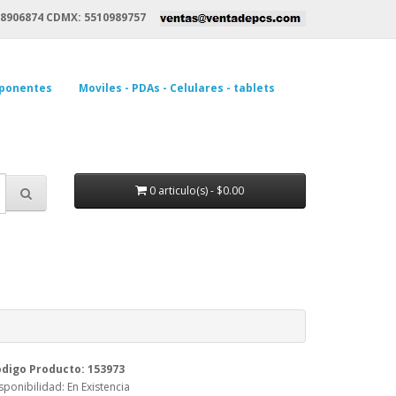
8906874 CDMX: 5510989757
ponentes
Moviles - PDAs - Celulares - tablets
0 articulo(s) - $0.00
digo Producto: 153973
sponibilidad: En Existencia