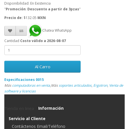
Disponibilidad: En Existencia
"
Promoción
:
Descuento a partir de 3pzas
"
Precio de:
$132.05
MXN
Chatea WhatsApp
Cantidad
Costo válido a 2026-08-07
Al Carro
Especificaciones 0015
Más
computadoras en venta
,
Más
soportes articulados
,
Ergotron
,
Venta de
software y licencias
Tienda en linea
Información
Servicio al Cliente
Contáctenos Email/Teléfono