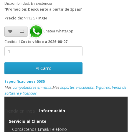
Disponibilidad: En Existencia
"
Promoción
:
Descuento a partir de 3pzas
"
Precio de:
$113.57
MXN
Chatea WhatsApp
Cantidad
Costo válido a 2026-08-07
Al Carro
Especificaciones 0035
Más
computadoras en venta
,
Más
soportes articulados
,
Ergotron
,
Venta de
software y licencias
Tienda en linea
Información
Servicio al Cliente
Contáctenos Email/Teléfono