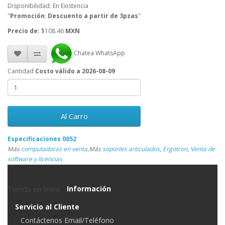
Disponibilidad: En Existencia
"
Promoción
:
Descuento a partir de 3pzas
"
Precio de:
$108.46
MXN
Chatea WhatsApp
Cantidad
Costo válido a 2026-08-09
Al Carro
Especificaciones 0052
Más
computadoras en venta
,
Más
soportes articulados
,
Ergotron
,
Venta de
software y licencias
Tienda en linea
Información
Servicio al Cliente
Contáctenos Email/Teléfono