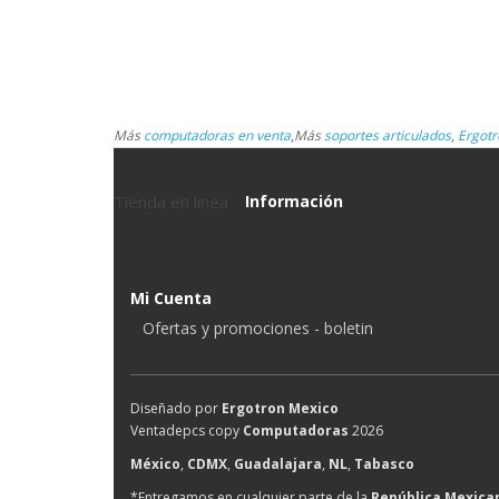
Más
computadoras en venta
,
Más
soportes articulados
,
Ergotr
Tienda en linea
Información
Mi Cuenta
Ofertas y promociones - boletin
Diseñado por
Ergotron Mexico
Ventadepcs copy
Computadoras
2026
México
,
CDMX
,
Guadalajara
,
NL
,
Tabasco
*Entregamos en cualquier parte de la
República Mexica