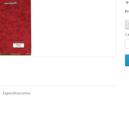
"
P
Pr
Ca
- Especificaciones: