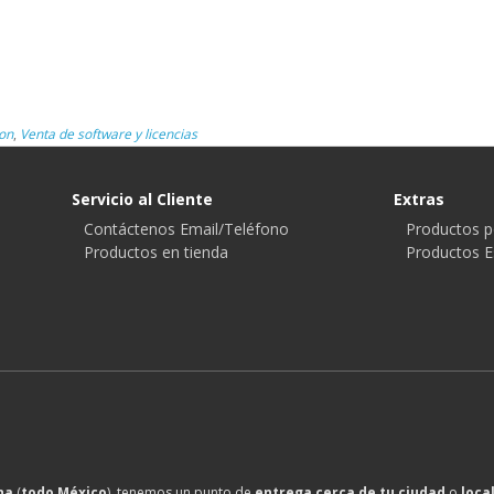
on
,
Venta de software y licencias
Servicio al Cliente
Extras
Contáctenos Email/Teléfono
Productos p
Productos en tienda
Productos E
na
(
todo México
), tenemos un punto de
entrega cerca de tu ciudad
o
loca