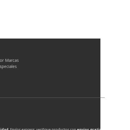
or Marcas
speciales
lidad
, Envíos express, verifique productos con
envios gratis
.