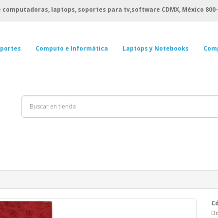
 computadoras, laptops, soportes para tv,software CDMX, México
800-
portes
Computo e Informática
Laptops y Notebooks
Com
Có
Di